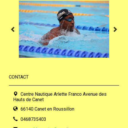
CONTACT
Centre Nautique Arlette Franco Avenue des
Hauts de Canet
66140 Canet en Roussillon
0468735403