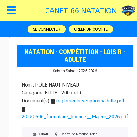
CANET 66 NATATION
SE CONNECTER
CRÉER UN COMPTE
NATATION - COMPÉTITION - LOISIR -
ADULTE
Saison Saison 2025-2026
Nom :
POLE HAUT NIVEAU
Catégorie:
ELITE - 2007 et +
Document(s):
reglementinscriptionsadulte.pdf
20250606_formulaire_licence__Majeur_2026.pdf
Lundi
Centre de Natation Arlette Franco