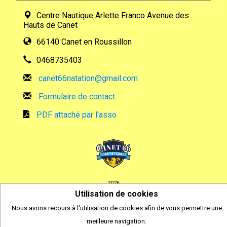
Centre Nautique Arlette Franco Avenue des
Hauts de Canet
66140 Canet en Roussillon
0468735403
canet66natation@gmail.com
Formulaire de contact
PDF attaché par l'asso
2026
© COMITI -
CGVU
Utilisation de cookies
OPTIMISÉ POUR CHROME ET FIREFOX
Nous avons recours à l'utilisation de cookies afin de vous permettre une
meilleure navigation.